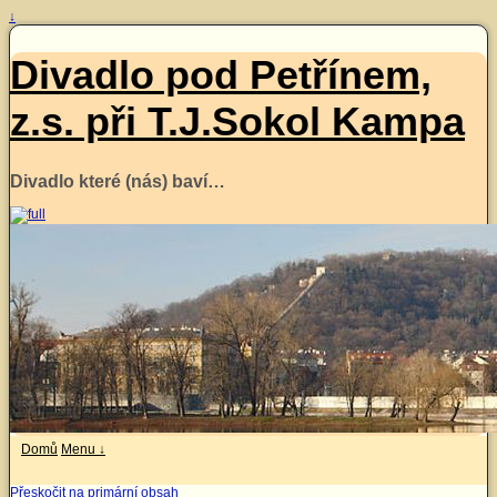
↓
Divadlo pod Petřínem,
z.s. při T.J.Sokol Kampa
Divadlo které (nás) baví…
Domů
Menu ↓
Přeskočit na primární obsah