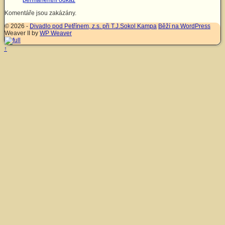
permanentní odkaz
Komentáře jsou zakázány.
© 2026 -
Divadlo pod Petřínem, z.s. při T.J.Sokol Kampa
Běží na WordPress
Weaver II by
WP Weaver
↑