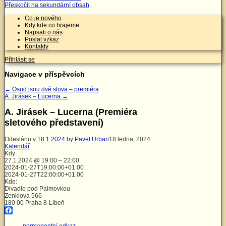
Přeskočit na sekundární obsah
Co je nového
Kdy kde co hrajeme
Napsali o nás
Poslat vzkaz
Kontakty
Přihlásit se
Navigace v příspěvcích
←
Osud jsou dvě slova – premiéra
A. Jirásek – Lucerna
→
A. Jirásek – Lucerna (Premiéra
sletového představení)
Odesláno v
18.1.2024
by
Pavel Urban
18 ledna, 2024
Kalendář
Kdy:
27.1.2024 @ 19:00 – 22:00
2024-01-27T19:00:00+01:00
2024-01-27T22:00:00+01:00
Kde:
Divadlo pod Palmovkou
Zenklova 566
180 00 Praha 8-Libeň
Facebook