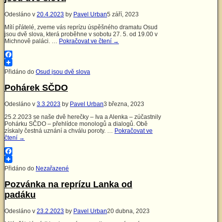
Odesláno v
20.4.2023
by
Pavel Urban
5 září, 2023
Mílí přátelé, zveme vás reprízu úspěšného dramatu Osud
jsou dvě slova, která proběhne v sobotu 27. 5. od 19.00 v
Michnově paláci. …
Pokračovat ve čtení
→
Facebook
Přidáno do
Osud jsou dvě slova
Pohárek SČDO
Odesláno v
3.3.2023
by
Pavel Urban
3 března, 2023
25.2.2023 se naše dvě herečky – Iva a Alenka – zúčastnily
Pohárku SČDO – přehlídce monologů a dialogů. Obě
získaly čestná uznání a chválu poroty. …
Pokračovat ve
čtení
→
Facebook
Přidáno do
Nezařazené
Pozvánka na reprízu Lanka od
padáku
Odesláno v
23.2.2023
by
Pavel Urban
20 dubna, 2023