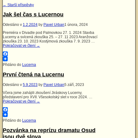
←
Starší příspěvky
Jak šel čas s Lucernou
Odesláno v
1.2.2024
by
Pavel Urban
1 února, 2024
Premiéra v Divadle pod Palmovkou 27. 1. 2024 Stavba
Lucerny a svícená zkouška 25. – 27. 11 2023 Aranžovací
zkouška 23. 10. 2023 Kostýmová zkouška 7. 9. 2023 …
Pokračovat ve čtení
→
Facebook
Přidáno do
Lucerna
První čtená na Lucernu
Odesláno v
5.9.2023
by
Pavel Urban
5 září, 2023
Včera jsme zahájili zkoušení Jiráskovy Lucerny,
představení pro XVII. Všesokolský slet v roce 2024. …
Pokračovat ve čtení
→
Facebook
Přidáno do
Lucerna
Pozvánka na reprízu dramatu Osud
jsou dvě slova