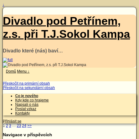
↓
Divadlo pod Petřínem,
z.s. při T.J.Sokol Kampa
Divadlo které (nás) baví…
Domů
Menu ↓
Přeskočit na primární obsah
Přeskočit na sekundární obsah
Co je nového
Kdy kde co hrajeme
Napsali o nás
Poslat vzkaz
Kontakty
Přihlásit se
1
2
3
…
23
24
>>
Navigace v příspěvcích