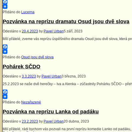
Facebook
Přidáno do
Lucerna
Pozvánka na reprízu dramatu Osud jsou dvě slova
Odesláno v
20.4.2023
by
Pavel Urban
5 září, 2023
Mílí přátelé, zveme vás reprízu úspěšného dramatu Osud jsou dvě slova, která p
Facebook
Přidáno do
Osud jsou dvě slova
Pohárek SČDO
Odesláno v
3.3.2023
by
Pavel Urban
3 března, 2023
25.2.2023 se naše dvě herečky – Iva a Alenka – zúčastnily Pohárku SČDO – přeh
Facebook
Přidáno do
Nezařazené
Pozvánka na reprízu Lanka od padáku
Odesláno v
23.2.2023
by
Pavel Urban
20 dubna, 2023
Milí přátelé, rádi bychom vás pozvali na první reprízu komedie Lanko od padáku