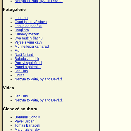
Nebyla to Pátá, byla to Devátá
Fotogalerie
Lucerna
Osud jsou dvě slova
Lanko od padáku
Dvojí hra
Kulhavý mezek
Dva muži v šachu
Verše s vůní kávy
Můj nejlepší kamarád
Fígl
Naši furianti
Balada z hadrů
Poctiví společníci
Popel a pálenka
Jan Hus
Obraz
Nebyla to Pátá, byla to Devátá
Videa
Jan Hus
Nebyla to Pátá, byla to Devátá
Členové souboru
Bohumil Gondík
Pavel Urban
Tomáš Bartáček
Martin Zelenský