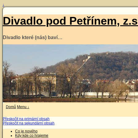
↓
Divadlo pod Petřínem, z.s
Divadlo které (nás) baví…
Domů
Menu ↓
Přeskočit na primární obsah
Přeskočit na sekundární obsah
Co je nového
Kdy kde co hrajeme