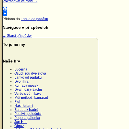
Pokračovat ve čtení
→
Facebook
Přidáno do
Lanko od padáku
Navigace v příspěvcích
←
Starší příspěvky
To jsme my
Naše hry
Lucerna
Osud jsou dvě slova
Lanko od padáku
Dvojí hra
Kulhavý mezek
Dva muži v šachu
Verše s vůní kávy
Můj nejlepší kamarád
Fígl
Naši furianti
Balada z hadrů
Poctiví společníci
Popel a pálenka
Jan Hus
Obraz