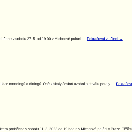
roběhne v sobotu 27. 5. od 19.00 v Michnově paláci. …
Pokračovat ve čtení
→
lídce monologů a dialogů. Obě získaly čestná uznání a chválu poroty. …
Pokračova
, která proběhne v sobotu 11. 3. 2023 od 19 hodin v Michnově paláci v Praze. Těší