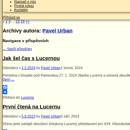
Napsali o nás
Poslat vzkaz
Kontakty
Přihlásit se
1
2
3
…
23
24
>>
Archivy autora:
Pavel Urban
Navigace v příspěvcích
←
Starší příspěvky
Jak šel čas s Lucernou
Odesláno v
1.2.2024
by
Pavel Urban
1 února, 2024
Premiéra v Divadle pod Palmovkou 27. 1. 2024 Stavba Lucerny a svícená zkoušk
čtení
→
Facebook
Přidáno do
Lucerna
První čtená na Lucernu
Odesláno v
5.9.2023
by
Pavel Urban
5 září, 2023
Včera jsme zahájili zkoušení Jiráskovy Lucerny, představení pro XVII. Všesokols