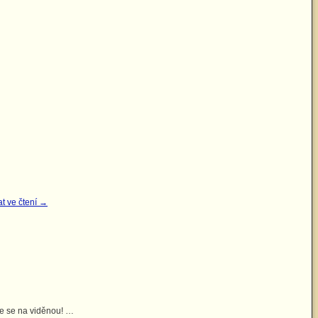
t ve čtení
→
me se na viděnou! …