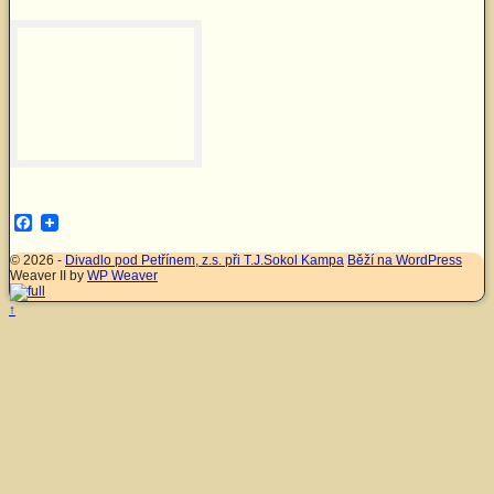
Facebook
© 2026 -
Divadlo pod Petřínem, z.s. při T.J.Sokol Kampa
Běží na WordPress
Weaver II by
WP Weaver
↑