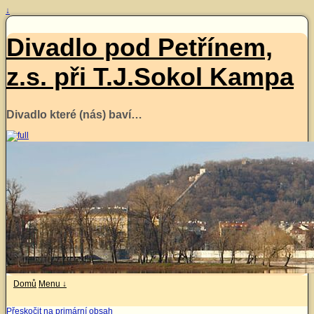
↓
Divadlo pod Petřínem,
z.s. při T.J.Sokol Kampa
Divadlo které (nás) baví…
Domů
Menu ↓
Přeskočit na primární obsah